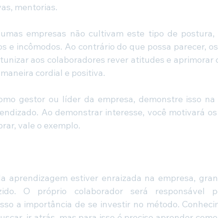
vas, mentorias.
gumas empresas não cultivam este tipo de postura, 
tos e incômodos. Ao contrário do que possa parecer, os
tunizar aos colaboradores rever atitudes e aprimorar 
maneira cordial e positiva.
omo gestor ou líder da empresa, demonstre isso na pr
ndizado. Ao demonstrar interesse, você motivará os 
rar, vale o exemplo.
a aprendizagem estiver enraizada na empresa, grand
zido. O próprio colaborador será responsável p
isso a importância de se investir no método. Conhec
uscar, ir atrás, mas para isso é preciso aprender como