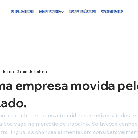
A PLATION
MENTORIA
CONTEÚDOS
CONTATO
 de mai.
3 min de leitura
ma empresa movida pel
zado.
o, os conhecimentos adquiridos nas universidades era
a boa vaga no mercado de trabalho. Se tivesse conhe
utra língua, as chances aumentavam consideravelment