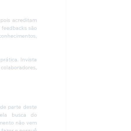
pois acreditam 
 feedbacks são 
conhecimentos, 
ática. Invista 
colaboradores, 
e parte deste 
ela busca do 
imento não vem 
 fazer e porquê 