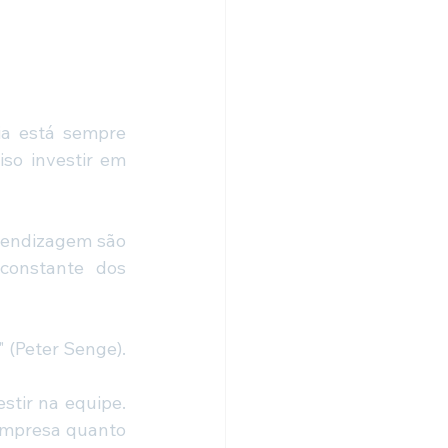
a está sempre 
so investir em 
rendizagem são 
onstante dos 
 (Peter Senge).
stir na equipe. 
empresa quanto 