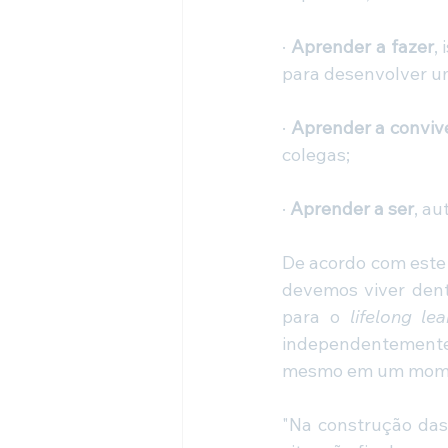
· 
Aprender a fazer
,
para desenvolver u
· 
Aprender a conviv
colegas;
· 
Aprender a ser
, au
De acordo com este 
devemos viver dent
para o 
lifelong lea
independentemente 
mesmo em um momen
"Na construção das