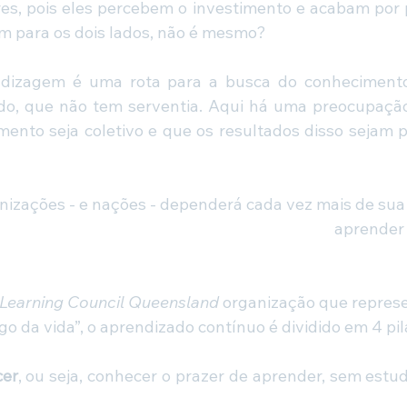
es, pois eles percebem o investimento e acabam por p
m para os dois lados, não é mesmo?
ndizagem é uma rota para a busca do conheciment
do, que não tem serventia. Aqui há uma preocupação
ento seja coletivo e que os resultados disso sejam p
nizações - e nações - dependerá cada vez mais de sua
aprender
 Learning Council Queensland 
organização que represen
o da vida”, o aprendizado contínuo é dividido em 4 pila
cer
, ou seja, conhecer o prazer de aprender, sem estu