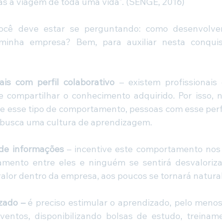
nas a viagem de toda uma vida". (SENGE, 2016)
cê deve estar se perguntando: como desenvolver
inha empresa? Bem, para auxiliar nesta conquis
ais com perfil colaborativo
 – existem profissionais
 e compartilhar o conhecimento adquirido. Por isso,
e esse tipo de comportamento, pessoas com esse perf
busca uma cultura de aprendizagem.
de informações
 – incentive este comportamento nos 
mento entre eles e ninguém se sentirá desvalorizad
lor dentro da empresa, aos poucos se tornará natural
zado – 
é preciso estimular o aprendizado, pelo menos 
entos, disponibilizando bolsas de estudo, treiname