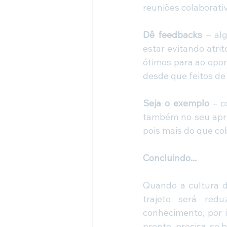
reuniões colaborati
Dê feedbacks
 – al
estar evitando atri
ótimos para ao opor
desde que feitos de 
Seja o exemplo
 – c
também no seu apre
pois mais do que cob
Concluindo...
Quando a cultura d
trajeto será redu
conhecimento, por 
pronto, precisa-se b