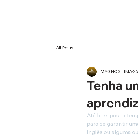
All Posts
MAGNOS LIMA
26
Tenha u
aprendi
Até bem pouco temp
para se garantir um
Inglês ou alguma o