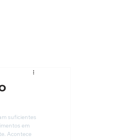
o
m suficientes 
cimentos em 
e. Acontece 